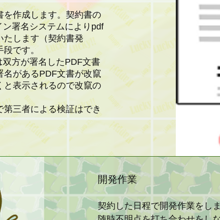
書を作成します。契約書の
イン署名システムによりpdf
いたします（契約書発
手段です。
では双方が署名したPDF文書
名があるPDF文書が改竄
くと表示されるので改竄の
で第三者による検証はでき
開発作業
契約した日程で開発作業をし
随時不明点を打ち合わせをし