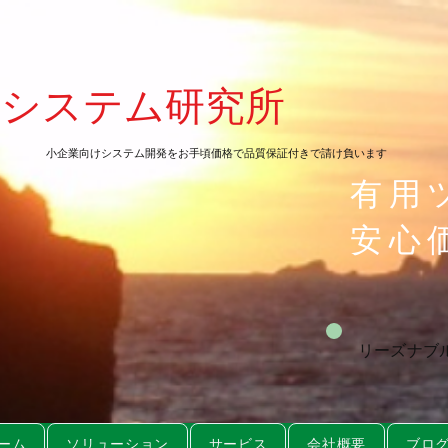
会システム研究所
​小企業向けシステム開発をお手頃価格で品質保証付きで請け負います
有用
安心
リーズナブ
ーム
ソリューション
サービス
会社概要
ブロ