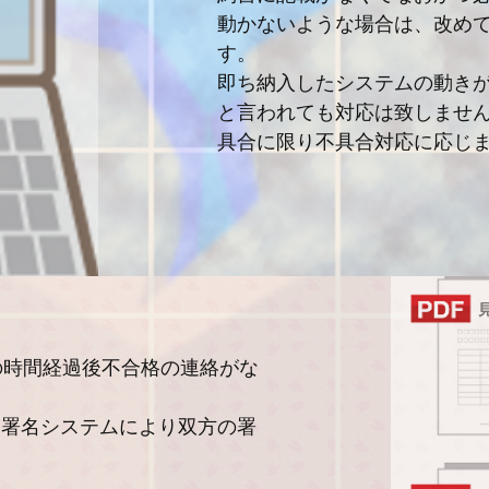
動かないような場合は、改め
す。
即ち納入したシステムの動き
と言われても対応は致しませ
具合に限り不具合対応に応じ
の時間経過後不合格の連絡がな
イン署名システムにより双方の署