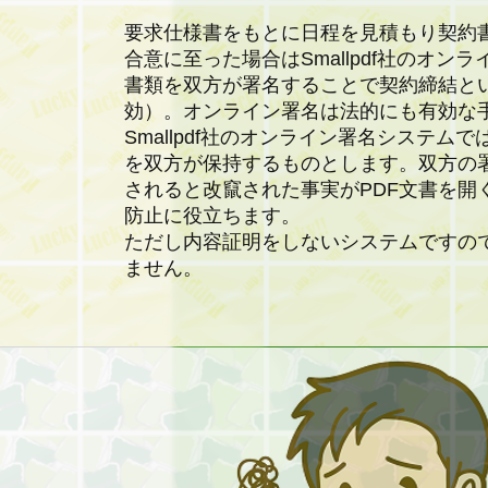
要求仕様書をもとに日程を見積もり契約
合意に至った場合はSmallpdf社のオンラ
書類を双方が署名することで契約締結と
効）。オンライン署名は法的にも有効な
Smallpdf社のオンライン署名システム
を双方が保持するものとします。双方の署
されると改竄された事実がPDF文書を開
防止に役立ちます。
ただし内容証明をしないシステムですの
ません。